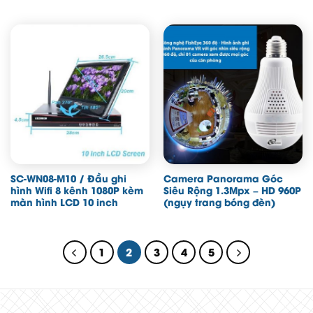
SC-WN08-M10 / Đầu ghi
Camera Panorama Góc
hình Wifi 8 kênh 1080P kèm
Siêu Rộng 1.3Mpx – HD 960P
màn hình LCD 10 inch
(ngụy trang bóng đèn)
1
2
3
4
5