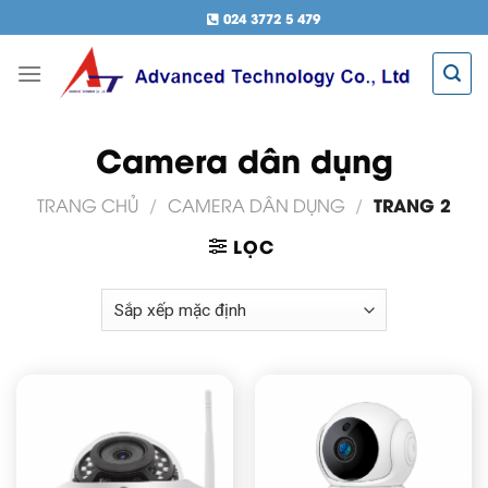
Chuyển
024 3772 5 479
đến
nội
dung
Camera dân dụng
TRANG 2
TRANG CHỦ
/
CAMERA DÂN DỤNG
/
LỌC