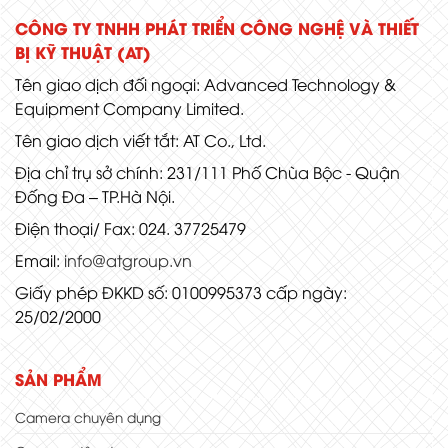
CÔNG TY TNHH PHÁT TRIỂN CÔNG NGHỆ VÀ THIẾT
BỊ KỸ THUẬT (AT)
Tên giao dịch đối ngoại: Advanced Technology &
Equipment Company Limited.
Tên giao dịch viết tắt: AT Co., Ltd.
Địa chỉ trụ sở chính: 231/111 Phố Chùa Bộc - Quận
Đống Đa – TP.Hà Nội.
Điện thoại/ Fax: 024. 37725479
Email:
info@atgroup.vn
Giấy phép ĐKKD số: 0100995373 cấp ngày:
25/02/2000
SẢN PHẨM
Camera chuyên dụng