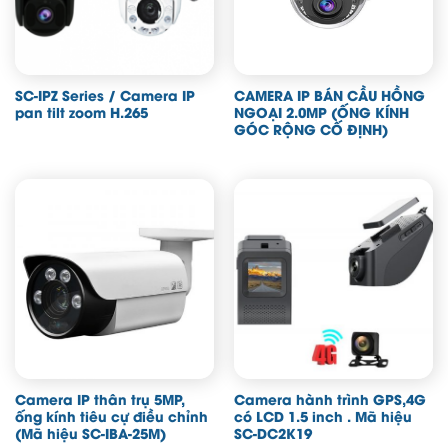
SC-IPZ Series / Camera IP
CAMERA IP BÁN CẦU HỒNG
pan tilt zoom H.265
NGOẠI 2.0MP (ỐNG KÍNH
GÓC RỘNG CỐ ĐỊNH)
Camera IP thân trụ 5MP,
Camera hành trình GPS,4G
ống kính tiêu cự điều chỉnh
có LCD 1.5 inch . Mã hiệu
(Mã hiệu SC-IBA-25M)
SC-DC2K19