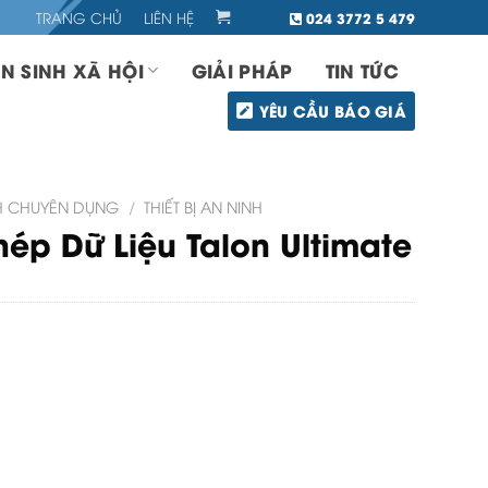
TRANG CHỦ
LIÊN HỆ
024 3772 5 479
N SINH XÃ HỘI
GIẢI PHÁP
TIN TỨC
YÊU CẦU BÁO GIÁ
INH CHUYÊN DỤNG
/
THIẾT BỊ AN NINH
hép Dữ Liệu Talon Ultimate