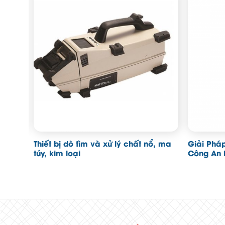
PT-
Thiết bị dò tìm và xử lý chất nổ, ma
Giải Phá
túy, kim loại
Công An 