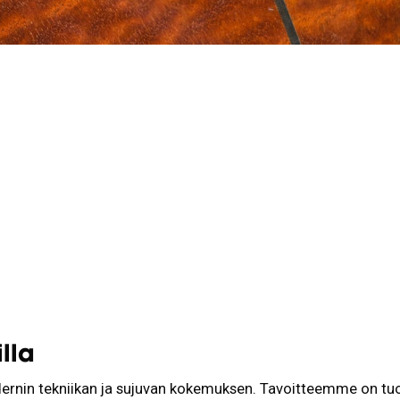
lla
odernin tekniikan ja sujuvan kokemuksen. Tavoitteemme on t