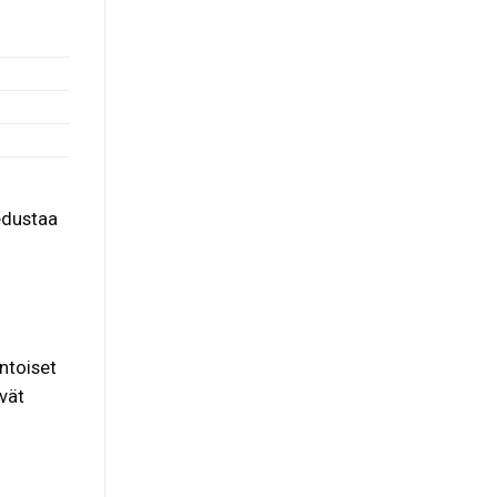
edustaa
ntoiset
vät