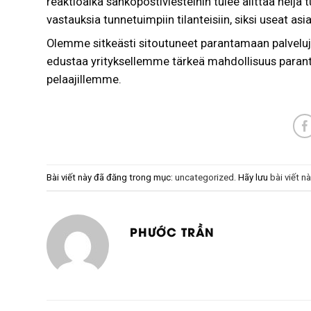
reaktioaika sähköpostiviesteihin tulee alittaa neljä
vastauksia tunnetuimpiin tilanteisiin, siksi useat asi
Olemme sitkeästi sitoutuneet parantamaan palvelu
edustaa yrityksellemme tärkeä mahdollisuus paran
pelaajillemme.
Bài viết này đã đăng trong mục:
uncategorized
. Hãy lưu
bài viết n
PHƯỚC TRẦN