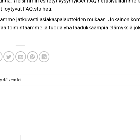
 tuntia. Yleisimmin esitetyt kysymykset FAQ nettisivuillamme 
at löytyvät FAQ:sta heti.
jamme jatkuvasti asiakaspalautteiden mukaan. Jokainen kont
taa toimintaamme ja tuoda yhä laadukkaampia elämyksiä jok
ày để xem lại
.