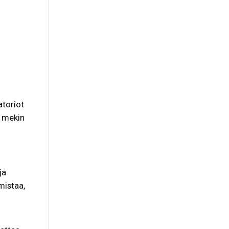
atoriot
n mekin
ja
mistaa,