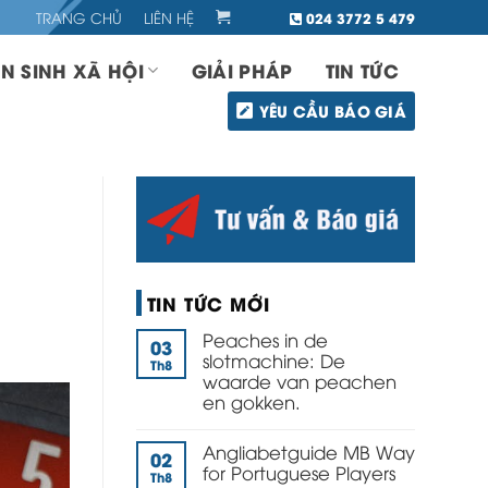
TRANG CHỦ
LIÊN HỆ
024 3772 5 479
N SINH XÃ HỘI
GIẢI PHÁP
TIN TỨC
YÊU CẦU BÁO GIÁ
TIN TỨC MỚI
Peaches in de
03
slotmachine: De
Th8
waarde van peachen
en gokken.
Angliabetguide MB Way
02
for Portuguese Players
Th8