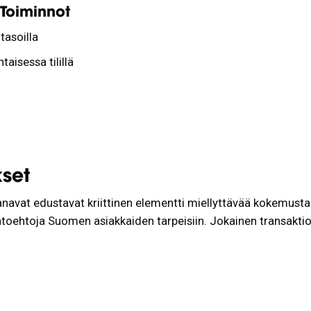
 Toiminnot
tasoilla
aisessa tilillä
set
avat edustavat kriittinen elementti miellyttävää kokemusta
toehtoja Suomen asiakkaiden tarpeisiin. Jokainen transakti