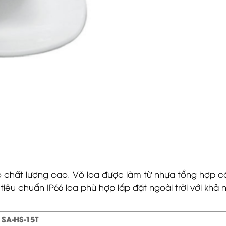
 có chất lượng cao. Vỏ loa được làm từ nhựa tổng hợp
 tiêu chuẩn IP66 loa phù hợp lắp đặt ngoài trời với kh
SA-HS-15T