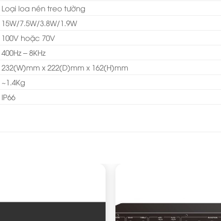
Loại loa nén treo tường
15W/7.5W/3.8W/1.9W
100V hoặc 70V
400Hz – 8KHz
232(W)mm x 222(D)mm x 162(H)mm
~1.4Kg
IP66