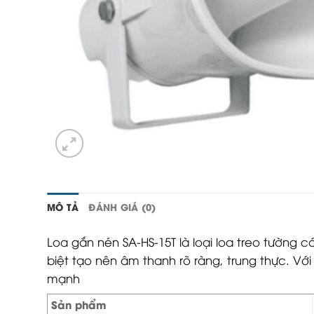
MÔ TẢ
ĐÁNH GIÁ (0)
Loa gắn nén SA-HS-15T là loại loa treo tường
biệt tạo nên âm thanh rõ ràng, trung thực. Với
mạnh
Sản phẩm