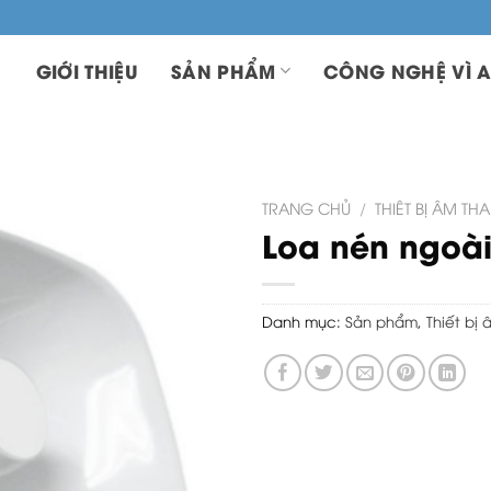
GIỚI THIỆU
SẢN PHẨM
CÔNG NGHỆ VÌ A
TRANG CHỦ
/
THIÊT BỊ ÂM TH
Loa nén ngoài 
Danh mục:
Sản phẩm
,
Thiết bi