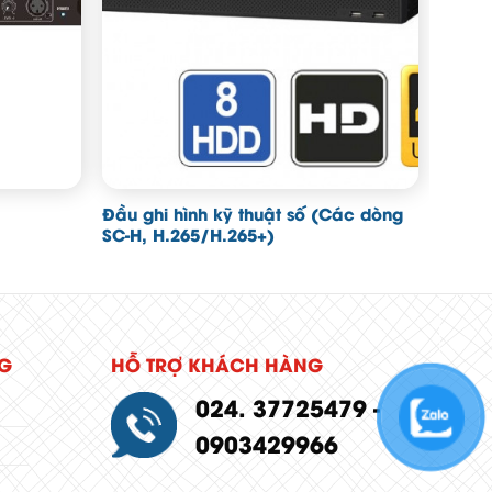
Đầu ghi hình kỹ thuật số (Các dòng
SC-H, H.265/H.265+)
G
HỖ TRỢ KHÁCH HÀNG
024. 37725479 -
0903429966