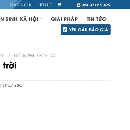
TRANG CHỦ
LIÊN HỆ
024 3772 5 479
N SINH XÃ HỘI
GIẢI PHÁP
TIN TỨC
YÊU CẦU BÁO GIÁ
ANH
/
THIẾT BỊ ÂM THANH SC
trời
̣ âm thanh SC